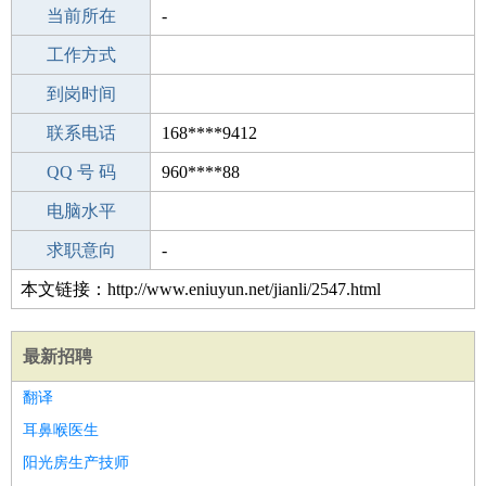
所学专业
当前所在
-
-
工作经验
工作方式
18
驾 照
到岗时间
A照
期望月薪
联系电话
168****9412
手机号码
QQ 号 码
168****9412
960****88
微信号码
电脑水平
168****9412
外语水平
求职意向
-
本文链接：http://www.eniuyun.net/jianli/2547.html
最新招聘
翻译
耳鼻喉医生
阳光房生产技师