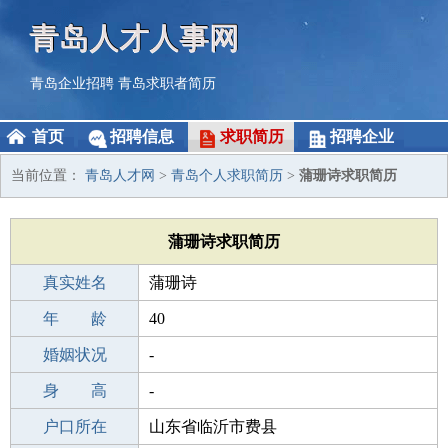
青岛人才人事网
青岛企业招聘
青岛求职者简历
首页
招聘信息
求职简历
招聘企业
当前位置：
青岛人才网
>
青岛个人求职简历
>
蒲珊诗求职简历
蒲珊诗求职简历
真实姓名
蒲珊诗
性 别
年 龄
女
40
出生年月
婚姻状况
1986-12-10
-
学 历
身 高
职校/技校
-
毕业学校
户口所在
沈阳艺颖形象设计工作室
山东省临沂市费县