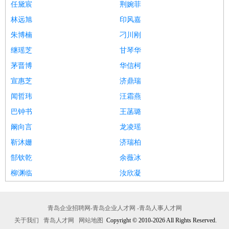
任黛宸
荆婉菲
林远旭
印风嘉
朱博楠
刁川刚
继瑶芝
甘琴华
茅晋博
华信柯
宣惠芝
济鼎瑞
闻哲玮
汪霜燕
巴钟书
王菡璐
阚向言
龙凌瑶
靳沐姗
济瑞柏
郜钦乾
余薇冰
柳渊临
汝欣凝
青岛企业招聘网-青岛企业人才网 -青岛人事人才网
关于我们
青岛人才网
网站地图
Copyright © 2010-2026 All Rights Reserved.