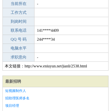
所学专业
当前所在
-
-
工作经验
工作方式
24
驾 照
到岗时间
C照
期望月薪
联系电话
141****4409
手机号码
QQ 号 码
141****4409
244****34
微信号码
电脑水平
141****4409
外语水平
求职意向
-
本文链接：http://www.eniuyun.net/jianli/2538.html
最新招聘
短视频制作人
招助理医师多名
项目经理