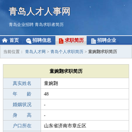
青岛人才人事网
青岛企业招聘
青岛求职者简历
首页
招聘信息
求职简历
招聘企业
当前位置：
青岛人才网
>
青岛个人求职简历
>
童婉翾求职简历
童婉翾求职简历
真实姓名
童婉翾
性 别
年 龄
女
48
出生年月
婚姻状况
1978-05-12
-
学 历
身 高
高中
-
毕业学校
户口所在
钱圩中学
山东省济南市章丘区