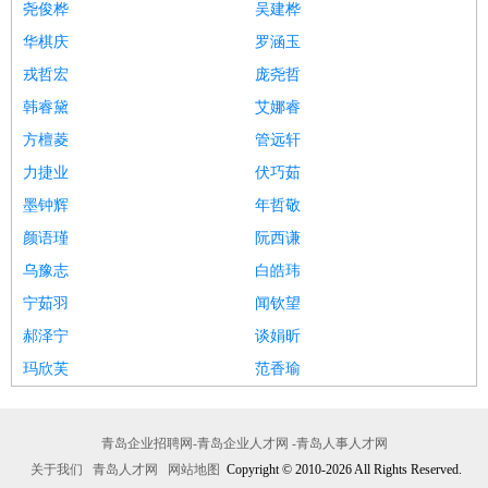
尧俊桦
吴建桦
华棋庆
罗涵玉
戎哲宏
庞尧哲
韩睿黛
艾娜睿
方檀菱
管远轩
力捷业
伏巧茹
墨钟辉
年哲敬
颜语瑾
阮西谦
乌豫志
白皓玮
宁茹羽
闻钦望
郝泽宁
谈娟昕
玛欣芙
范香瑜
青岛企业招聘网-青岛企业人才网 -青岛人事人才网
关于我们
青岛人才网
网站地图
Copyright © 2010-2026 All Rights Reserved.