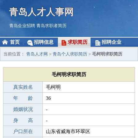
青岛人才人事网
青岛企业招聘
青岛求职者简历
首页
招聘信息
求职简历
招聘企业
当前位置：
青岛人才网
>
青岛个人求职简历
>
毛柯明求职简历
毛柯明求职简历
真实姓名
毛柯明
性 别
年 龄
男
36
出生年月
婚姻状况
1990-04-27
-
学 历
身 高
中学
-
毕业学校
户口所在
中学
山东省威海市环翠区