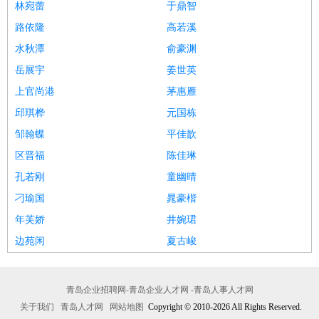
林宛蕾
于鼎智
路依隆
高若溪
水秋潭
俞豪渊
岳展宇
姜世英
上官尚港
茅惠雁
邱琪桦
元国栋
邹翰蝶
平佳歆
区晋福
陈佳琳
孔若刚
童幽晴
刁瑜国
晁豪楷
年芙娇
井婉珺
边苑闲
夏古峻
青岛企业招聘网-青岛企业人才网 -青岛人事人才网
关于我们
青岛人才网
网站地图
Copyright © 2010-2026 All Rights Reserved.