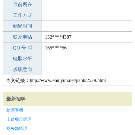
所学专业
当前所在
-
-
工作经验
工作方式
14
驾 照
到岗时间
未知
期望月薪
联系电话
132****4387
手机号码
QQ 号 码
132****4387
165****56
微信号码
电脑水平
132****4387
外语水平
求职意向
-
本文链接：http://www.eniuyun.net/jianli/2529.html
最新招聘
助理医师
土建项目经理
商务部经理