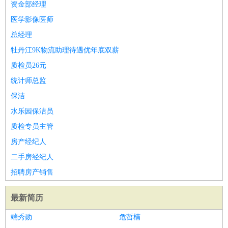
资金部经理
医学影像医师
总经理
牡丹江9K物流助理待遇优年底双薪
质检员26元
统计师总监
保洁
水乐园保洁员
质检专员主管
房产经纪人
二手房经纪人
招聘房产销售
最新简历
端秀勋
危哲楠