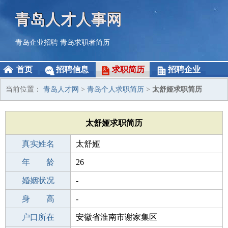
青岛人才人事网
青岛企业招聘
青岛求职者简历
首页
招聘信息
求职简历
招聘企业
当前位置：
青岛人才网
>
青岛个人求职简历
>
太舒娅求职简历
太舒娅求职简历
真实姓名
太舒娅
性 别
年 龄
女
26
出生年月
婚姻状况
2000-06-16
-
学 历
身 高
中专
-
毕业学校
户口所在
中专
安徽省淮南市谢家集区