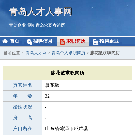
青岛人才人事网
青岛企业招聘
青岛求职者简历
首页
招聘信息
求职简历
招聘企业
当前位置：
青岛人才网
>
青岛个人求职简历
>
廖花敏求职简历
廖花敏求职简历
真实姓名
廖花敏
性 别
年 龄
女
32
出生年月
婚姻状况
1994-12-07
-
学 历
身 高
高中
-
毕业学校
户口所在
重庆眼镜专业技工培训学校
山东省菏泽市成武县