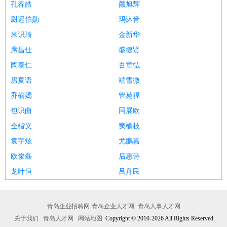
孔春皓
颜旭辉
尉迟伯勋
玛沐音
米识琦
金新华
席昌仕
盛捷贤
陶泰仁
吾章弘
房夏语
端雪微
乔榆嫣
管苑福
包识曲
同展欧
仝楷义
窦榆枝
袁宇炫
尤鹏嘉
欧俊磊
后惠诗
龙叶恒
吕舟民
青岛企业招聘网-青岛企业人才网 -青岛人事人才网
关于我们
青岛人才网
网站地图
Copyright © 2010-2026 All Rights Reserved.