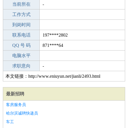
所学专业
当前所在
-
-
工作经验
工作方式
9
驾 照
到岗时间
未知
期望月薪
联系电话
197****2802
手机号码
QQ 号 码
197****2802
871****64
微信号码
电脑水平
197****2802
外语水平
求职意向
-
本文链接：http://www.eniuyun.net/jianli/2493.html
最新招聘
客房服务员
哈尔滨诚聘快递员
车工